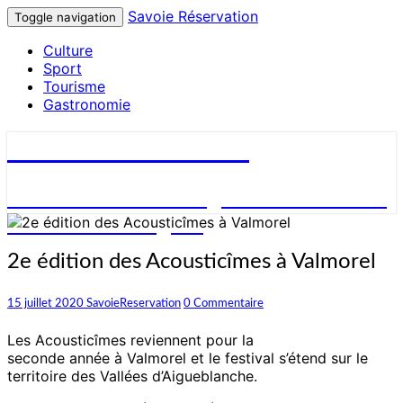
Savoie Réservation
Toggle navigation
Culture
Sport
Tourisme
Gastronomie
Savoie Réservation
Découvrez nos hébergements en Savoie
et réservez en ligne !
2e
2e édition des Acousticîmes à Valmorel
édition
des
Commentaires
15 juillet 2020
SavoieReservation
0 Commentaire
Acousticîmes
à
Les Acousticîmes reviennent pour la
Valmorel
seconde année à Valmorel et le festival s’étend sur le
territoire des Vallées d’Aigueblanche.