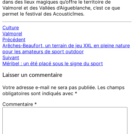
dans des lieux magiques qu’offre le territoire de
Valmorel et des Vallées d’Aigueblanche, c’est ce que
permet le festival des Acousticîmes.
Culture
Valmorel
Précédent
Navigation
Arêches-Beaufort, un terrain de jeu XXL en pleine nature
d'article
pour les amateurs de sport outdoor
Suivant
Méribel : un été placé sous le signe du sport
Laisser un commentaire
Votre adresse e-mail ne sera pas publiée.
Les champs
obligatoires sont indiqués avec
*
Commentaire
*