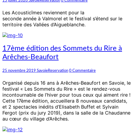
15 juillet 2020
SavoieReservation
0 Commentaire
Acousticîmes
à
Les Acousticîmes reviennent pour la
Valmorel
seconde année à Valmorel et le festival s’étend sur le
territoire des Vallées d’Aigueblanche.
17ème
17ème édition des Sommets du Rire à
édition
Arêches-Beaufort
des
Sommets
du
Commentaires
25 novembre 2019
SavoieReservation
0 Commentaire
Rire
à
Organisé depuis 16 ans à Arêches-Beaufort en Savoie, le
Arêches-
festival « Les Sommets du Rire » est le rendez-vous
Beaufort
incontournable de l’hiver pour tous ceux qui aiment rire !
Cette 17ème édition, accueillera 8 nouveaux candidats,
et 2 spectacles inédits d’Elisabeth Buffet et Sylvain
Fergot (prix du jury 2019), dans la salle de la Chaudanne
au cœur du village d’Arêches.