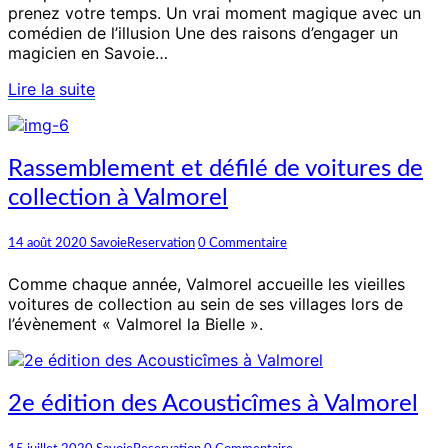
prenez votre temps. Un vrai moment magique avec un
comédien de l’illusion Une des raisons d’engager un
magicien en Savoie…
Lire
Lire la suite
la
suite
Rassemblement
Rassemblement et défilé de voitures de
et
collection à Valmorel
défilé
de
voitures
Commentaires
14 août 2020
SavoieReservation
0 Commentaire
de
collection
Comme chaque année, Valmorel accueille les vieilles
à
voitures de collection au sein de ses villages lors de
Valmorel
l’évènement « Valmorel la Bielle ».
2e
2e édition des Acousticîmes à Valmorel
édition
des
Commentaires