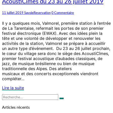
AcoustiCîmes du 23 au 26 juillet 2019
prépare
à
accueillir
Commentaires
11 juillet 2019
SavoieReservation
0 Commentaire
les
AcoustiCîmes
Il y a quelques mois, Valmorel, première station à l’entrée
du
de La Tarentaise, refermait les portes de son premier
23
festival électronique (EWAX). Avec des idées plein la
au
tête et une volonté de développer et renouveler les
26
activités de la station, Valmorel se prépare à accueillir
juillet
un autre type d’événement. Du 23 au 26 juillet prochain,
2019
le cœur du village sera donc le siège des AcoustiCîmes,
premier festival acoustique d’aubades classiques, de
jazz, de musique brésilienne ou bien de musique
traditionnelle des Alpes. Des ateliers
musicaux et des concerts exceptionnels viendront
compléter…
Lire
Lire la suite
la
Rechercher :
suite
Recherche
Articles récents