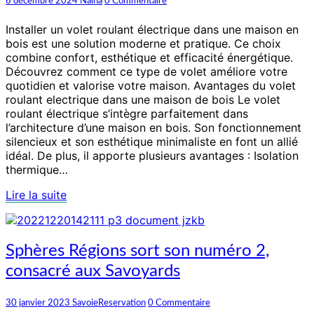
une
6 décembre 2024
Naina
0 Commentaire
maison
de
Installer un volet roulant électrique dans une maison en
bois
bois est une solution moderne et pratique. Ce choix
en
combine confort, esthétique et efficacité énergétique.
Haute-
Découvrez comment ce type de volet améliore votre
savoie
quotidien et valorise votre maison. Avantages du volet
roulant electrique dans une maison de bois Le volet
roulant électrique s’intègre parfaitement dans
l’architecture d’une maison en bois. Son fonctionnement
silencieux et son esthétique minimaliste en font un allié
idéal. De plus, il apporte plusieurs avantages : Isolation
thermique…
Lire
Lire la suite
la
suite
Sphères
Sphères Régions sort son numéro 2,
Régions
consacré aux Savoyards
sort
son
numéro
Commentaires
30 janvier 2023
SavoieReservation
0 Commentaire