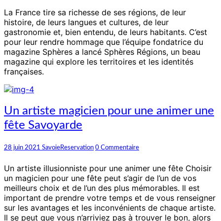
2,
consacré
La France tire sa richesse de ses régions, de leur
aux
histoire, de leurs langues et cultures, de leur
Savoyards
gastronomie et, bien entendu, de leurs habitants. C’est
pour leur rendre hommage que l’équipe fondatrice du
magazine Sphères a lancé Sphères Régions, un beau
magazine qui explore les territoires et les identités
françaises.
Un
Un artiste magicien pour une animer une
artiste
fête Savoyarde
magicien
pour
une
Commentaires
28 juin 2021
SavoieReservation
0 Commentaire
animer
une
Un artiste illusionniste pour une animer une fête Choisir
fête
un magicien pour une fête peut s’agir de l’un de vos
Savoyarde
meilleurs choix et de l’un des plus mémorables. Il est
important de prendre votre temps et de vous renseigner
sur les avantages et les inconvénients de chaque artiste.
Il se peut que vous n’arriviez pas à trouver le bon, alors