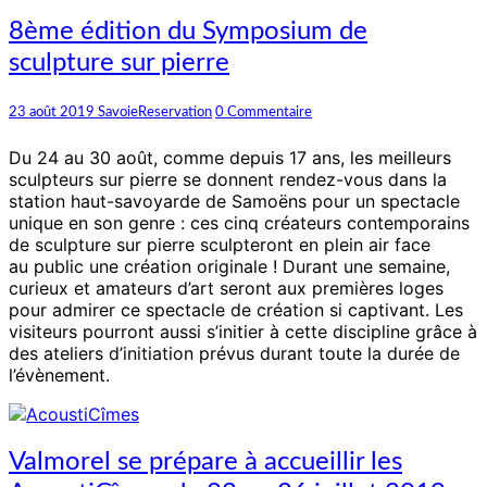
8ème
8ème édition du Symposium de
édition
sculpture sur pierre
du
Symposium
de
Commentaires
23 août 2019
SavoieReservation
0 Commentaire
sculpture
sur
Du 24 au 30 août, comme depuis 17 ans, les meilleurs
pierre
sculpteurs sur pierre se donnent rendez-vous dans la
station haut-savoyarde de Samoëns pour un spectacle
unique en son genre : ces cinq créateurs contemporains
de sculpture sur pierre sculpteront en plein air face
au public une création originale ! Durant une semaine,
curieux et amateurs d’art seront aux premières loges
pour admirer ce spectacle de création si captivant. Les
visiteurs pourront aussi s’initier à cette discipline grâce à
des ateliers d’initiation prévus durant toute la durée de
l’évènement.
Valmorel
Valmorel se prépare à accueillir les
se