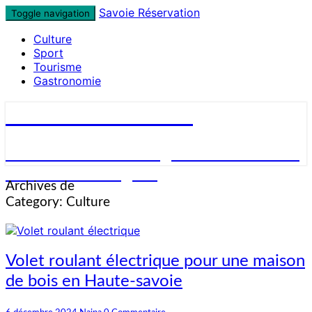
Skip
Savoie Réservation
Toggle navigation
to
Culture
content
Sport
Tourisme
Gastronomie
Savoie Réservation
Découvrez nos hébergements en Savoie
et réservez en ligne !
Archives de
Category:
Culture
Volet
Volet roulant électrique pour une maison
roulant
de bois en Haute-savoie
électrique
pour
Commentaires