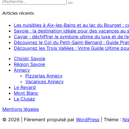
Rechercher :
Recherche
Articles récents
Les nuisibles à Aix-les-Bains et au lac du Bourget :
Savoie : la destination idéale pour des vacances au s
Caviar : déchiffrer le symbole ultime du luxe et de 
Découvrez le Col du Petit-Saint-Bernard : Guide Prat
Découvrez les Trois Vallées : Votre Guide Ultime pour
Choisir Savoie
Région Savoie
Annecy
Pizzerias Annecy
Vacances Annecy
Le Revard
Mont Blanc
La Clusaz
Mentions légales
© 2026
|
Fièrement propulsé par
WordPress
|
Thème :
Ni