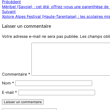
Précédent
Navigation
Méribel (Savoie) : cet été, offrez-vous une parenthèse d
d'article
Suivant
Xplore Alpes Festival (Haute-Tarentaise) : les scolaires mi
Laisser un commentaire
Votre adresse e-mail ne sera pas publiée.
Les champs obli
Commentaire
*
Nom
*
E-mail
*