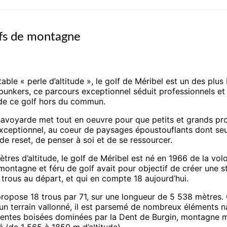
lfs de montagne
table « perle d’altitude », le golf de Méribel est un des p
bunkers, ce parcours exceptionnel séduit professionnels et a
 de ce golf hors du commun.
avoyarde met tout en oeuvre pour que petits et grands profi
exceptionnel, au coeur de paysages époustouflants dont seu
e reset, de penser à soi et de se ressourcer.
res d’altitude, le golf de Méribel est né en 1966 de la volo
tagne et féru de golf avait pour objectif de créer une statio
trous au départ, et qui en compte 18 aujourd’hui.
t propose 18 trous par 71, sur une longueur de 5 538 mètres
un terrain vallonné, il est parsemé de nombreux éléments na
entes boisées dominées par la Dent de Burgin, montagne myt
 (de 1 565 à 1850 m d’altitude).