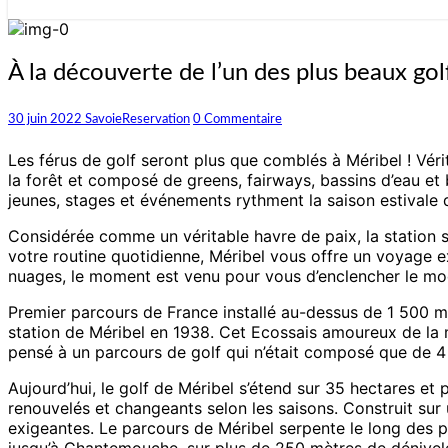
À
À la découverte de l’un des plus beaux go
la
découverte
Commentaires
30 juin 2022
SavoieReservation
0 Commentaire
de
l’un
Les férus de golf seront plus que comblés à Méribel ! Véri
des
la forêt et composé de greens, fairways, bassins d’eau et 
plus
jeunes, stages et événements rythment la saison estivale
beaux
golfs
Considérée comme un véritable havre de paix, la station s
de
votre routine quotidienne, Méribel vous offre un voyage 
montagne
nuages, le moment est venu pour vous d’enclencher le mod
Premier parcours de France installé au-dessus de 1 500 mèt
station de Méribel en 1938. Cet Ecossais amoureux de la mon
pensé à un parcours de golf qui n’était composé que de 4 
Aujourd’hui, le golf de Méribel s’étend sur 35 hectares e
renouvelés et changeants selon les saisons. Construit sur 
exigeantes. Le parcours de Méribel serpente le long des p
jusqu’à Chantemouche, sur plus de 250 mètres de dénivelé