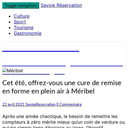
Skip
Savoie Réservation
Toggle navigation
to
Culture
content
Sport
Tourisme
Gastronomie
Savoie Réservation
Découvrez nos hébergements en Savoie
et réservez en ligne !
Cet
Cet été, offrez-vous une cure de remise
été,
en forme en plein air à Méribel
offrez-
vous
une
Commentaires
22 avril 2021
SavoieReservation
0 Commentaire
cure
de
Après une année chaotique, le besoin de remettre les
remise
compteurs à zéro mérite mieux qu’un coin de verdure ou
en
qu’une simple ligne d’horizon au large. Objectif