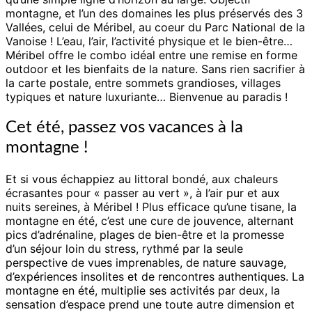
forme
montagne, et l’un des domaines les plus préservés des 3
en
Vallées, celui de Méribel, au coeur du Parc National de la
plein
Vanoise ! L’eau, l’air, l’activité physique et le bien-être…
air
Méribel offre le combo idéal entre une remise en forme
à
outdoor et les bienfaits de la nature. Sans rien sacrifier à
Méribel
la carte postale, entre sommets grandioses, villages
typiques et nature luxuriante… Bienvenue au paradis !
Cet été, passez vos vacances à la
montagne !
Et si vous échappiez au littoral bondé, aux chaleurs
écrasantes pour « passer au vert », à l’air pur et aux
nuits sereines, à Méribel ! Plus efficace qu’une tisane, la
montagne en été, c’est une cure de jouvence, alternant
pics d’adrénaline, plages de bien-être et la promesse
d’un séjour loin du stress, rythmé par la seule
perspective de vues imprenables, de nature sauvage,
d’expériences insolites et de rencontres authentiques. La
montagne en été, multiplie ses activités par deux, la
sensation d’espace prend une toute autre dimension et