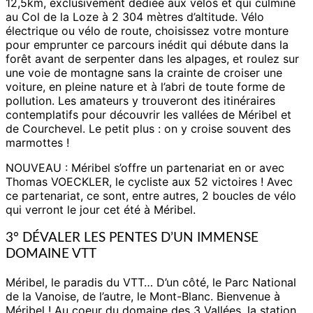
12,5km, exclusivement dédiée aux vélos et qui culmine
au Col de la Loze à 2 304 mètres d’altitude. Vélo
électrique ou vélo de route, choisissez votre monture
pour emprunter ce parcours inédit qui débute dans la
forêt avant de serpenter dans les alpages, et roulez sur
une voie de montagne sans la crainte de croiser une
voiture, en pleine nature et à l’abri de toute forme de
pollution. Les amateurs y trouveront des itinéraires
contemplatifs pour découvrir les vallées de Méribel et
de Courchevel. Le petit plus : on y croise souvent des
marmottes !
NOUVEAU : Méribel s’offre un partenariat en or avec
Thomas VOECKLER, le cycliste aux 52 victoires ! Avec
ce partenariat, ce sont, entre autres, 2 boucles de vélo
qui verront le jour cet été à Méribel.
3° DÉVALER LES PENTES D’UN IMMENSE
DOMAINE VTT
Méribel, le paradis du VTT… D’un côté, le Parc National
de la Vanoise, de l’autre, le Mont-Blanc. Bienvenue à
Méribel ! Au coeur du domaine des 3 Vallées, la station