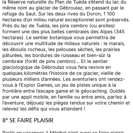
la Réserve naturelle du Plan de Tuéda s’étend du lac du
même nom au glacier de Gébroulaz, en passant par le
refuge du Saut. Sur les deux rives du Doron, 1 100
hectares d’un milieu naturel exceptionnel sont préservés.
Près du lac de Tuéda, les pins cembro (ou arolles)
forment une des plus belles cembraies des Alpes (345
hectares). Le sentier botanique vous permettra de
découvrir une multitude de milieux naturels : le marais,
les éboulis rocheux, les pelouses sèches, les prairies
pâturées, les bordures de ruisseau et bien-sûr la
cembraie (forêt de pins cembro)… Et le sentier
glaciologique de Gébroulaz vous fera revivre en
quelques kilomètres l’histoire de ce glacier, vieille de
plusieurs milliers d’années. Les aventuriers ont rendez-
vous à l’Explor Games, un jeu de pistes unique à la
frontière entre l’escape game et le géocaching. Guidés
par une appli mobile, en famille ou entre amis, partez à
l’aventure, déjouez les pièges tendus sur votre chemin et
relevez les défis qui vous attendent !
8° SE FAIRE PLAISIR
Partir en vacances à Méribel c’est aussi se faire plaisir,