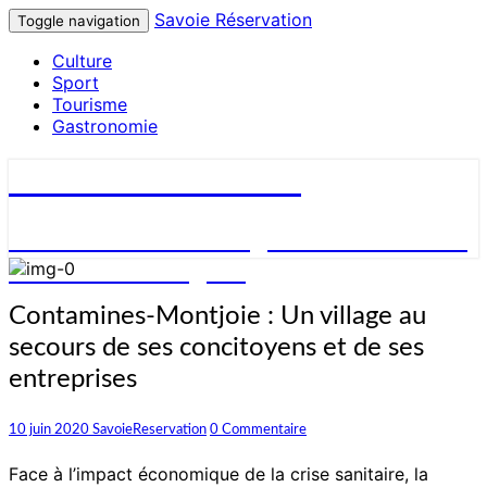
Savoie Réservation
Toggle navigation
Culture
Sport
Tourisme
Gastronomie
Savoie Réservation
Découvrez nos hébergements en Savoie
et réservez en ligne !
Contamines-
Contamines-Montjoie : Un village au
Montjoie
secours de ses concitoyens et de ses
:
Un
entreprises
village
au
Commentaires
10 juin 2020
SavoieReservation
0 Commentaire
secours
de
Face à l’impact économique de la crise sanitaire, la
ses