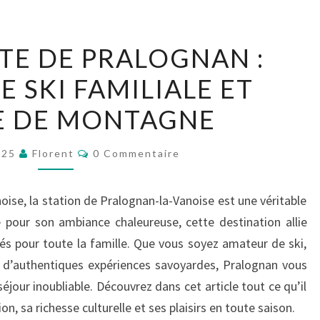
DÉCOUVERTE
E DE PRALOGNAN :
DE
E SKI FAMILIALE ET
PRALOGNAN
:
E DE MONTAGNE
STATION
DE
Commentaires
025
Florent
0 Commentaire
SKI
FAMILIALE
oise, la station de Pralognan-la-Vanoise est une véritable
ET
 pour son ambiance chaleureuse, cette destination allie
VILLAGE
és pour toute la famille. Que vous soyez amateur de ski,
DE
 d’authentiques expériences savoyardes, Pralognan vous
MONTAGNE
éjour inoubliable. Découvrez dans cet article tout ce qu’il
n, sa richesse culturelle et ses plaisirs en toute saison.