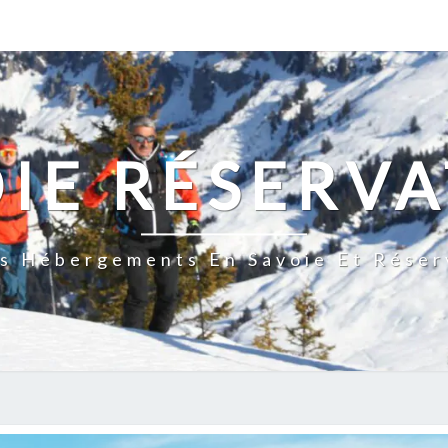
IE RÉSERV
s Hébergements En Savoie Et Réserv