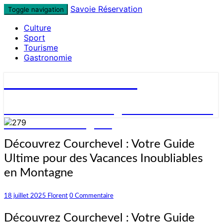
Skip
Savoie Réservation
Toggle navigation
to
Culture
content
Sport
Tourisme
Gastronomie
Savoie Réservation
Découvrez nos hébergements en Savoie
et réservez en ligne !
Découvrez
Découvrez Courchevel : Votre Guide
Courchevel
Ultime pour des Vacances Inoubliables
:
Votre
en Montagne
Guide
Ultime
Commentaires
18 juillet 2025
Florent
0 Commentaire
pour
des
Découvrez Courchevel : Votre Guide
Vacances