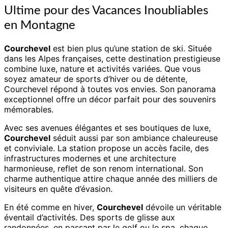
Inoubliables
Ultime pour des Vacances Inoubliables
en
en Montagne
Montagne
Courchevel
est bien plus qu’une station de ski. Située
dans les Alpes françaises, cette destination prestigieuse
combine luxe, nature et activités variées. Que vous
soyez amateur de sports d’hiver ou de détente,
Courchevel répond à toutes vos envies. Son panorama
exceptionnel offre un décor parfait pour des souvenirs
mémorables.
Avec ses avenues élégantes et ses boutiques de luxe,
Courchevel
séduit aussi par son ambiance chaleureuse
et conviviale. La station propose un accès facile, des
infrastructures modernes et une architecture
harmonieuse, reflet de son renom international. Son
charme authentique attire chaque année des milliers de
visiteurs en quête d’évasion.
En été comme en hiver,
Courchevel
dévoile un véritable
éventail d’activités. Des sports de glisse aux
randonnées, en passant par le golf ou le spa, chaque