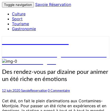
Savoie Réservation
Toggle navigation
Culture
Sport
Tourisme
Gastronomie
Savoie Réservation
Découvrez nos hébergements en Savoie
et réservez en ligne !
Des
Des rendez-vous par dizaine pour animer
rendez-
un été riche en émotions
vous
par
dizaine
Commentaires
12 juin 2020
SavoieReservation
0 Commentaire
pour
animer
Cet été, on fait le plein d’animations aux Contamines-
un
Montjoie. Pour passer un été riche en expériences et en
été
émotions, la station a pensé à tout et à tout le monde!