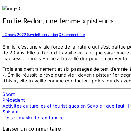
Emilie
Emilie Redon, une femme « pisteur »
Redon,
une
Commentaires
23 mars 2022
SavoieReservation
0 Commentaire
femme
« pisteur »
Émilie, c’est une vraie force de la nature qui s’est battue p
de 20 ans. Elle a d’abord travaillé en tant que saisonnière
inaccessible mais Émilie a travaillé dur pour en arriver là.
Trois ans d’entraînement et six passages de test d’entrée 
», Émilie réussit le rêve d’une vie : devenir pisteur 1er de
d’hiver, elle travaille comme conducteur poids lourds avec
Sport
Précédent
Navigation
Activités culturelles et touristiques en Savoie : que faut-i
d'article
Suivant
L’essor du ski de randonnée
Laisser un commentaire