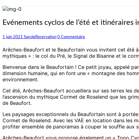
Evénements
Evénements cyclos de l’été et itinéraires
cyclos
de
Commentaires
1 juin 2021
SavoieReservation
0 Commentaire
l’été
et
Arêches-Beaufort et le Beaufortain vous invitent cet été 
itinéraires
mythiques » : le col du Pré, le Signal de Bisanne et le co
incontournables
en
Bienvenue dans le Beaufortain ! Ce petit joyau, appelé par
Savoie
dimension humaine, qui en font une « montagne des hommes
environnement.
Cet été, Arêches-Beaufort accueillera sur ses terres les d
l’ascension du mythique Cormet de Roselend que les grimpeu
de Beaufort.
Les paysages exceptionnels du Beaufortain sont à portée
Cormet de Roselend. Avec les VAE en location dans les mag
profiter ensemble de panoramas à couper le souffle aux 
Arêches-Beaufort vous propose également un « Topo Cyclo 