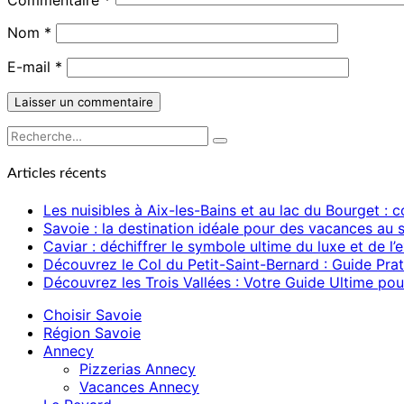
Nom
*
E-mail
*
Rechercher :
Recherche
Articles récents
Les nuisibles à Aix-les-Bains et au lac du Bourget :
Savoie : la destination idéale pour des vacances au s
Caviar : déchiffrer le symbole ultime du luxe et de 
Découvrez le Col du Petit-Saint-Bernard : Guide Prat
Découvrez les Trois Vallées : Votre Guide Ultime pour
Choisir Savoie
Région Savoie
Annecy
Pizzerias Annecy
Vacances Annecy