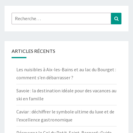
Rechercher :
Recher
ARTICLES RÉCENTS
Les nuisibles à Aix-les-Bains et au lac du Bourget :
comment s’en débarrasser ?
Savoie : la destination idéale pour des vacances au
ski en famille
Caviar : déchiffrer le symbole ultime du luxe et de
l’excellence gastronomique
Découvrez le Col du Petit-Saint-Bernard : Guide