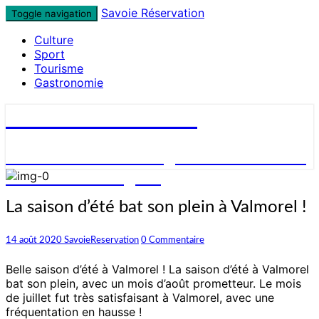
Skip
Savoie Réservation
Toggle navigation
to
Culture
content
Sport
Tourisme
Gastronomie
Savoie Réservation
Découvrez nos hébergements en Savoie
et réservez en ligne !
La
La saison d’été bat son plein à Valmorel !
saison
d’été
Commentaires
14 août 2020
SavoieReservation
0 Commentaire
bat
son
Belle saison d’été à Valmorel ! La saison d’été à Valmorel
plein
bat son plein, avec un mois d’août prometteur. Le mois
à
de juillet fut très satisfaisant à Valmorel, avec une
Valmorel
fréquentation en hausse !
!