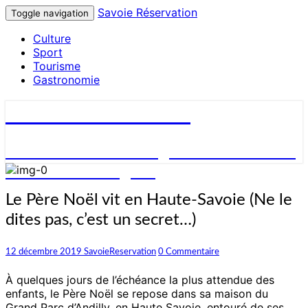
Savoie Réservation
Toggle navigation
Culture
Sport
Tourisme
Gastronomie
Savoie Réservation
Découvrez nos hébergements en Savoie
et réservez en ligne !
Le
Le Père Noël vit en Haute-Savoie (Ne le
Père
dites pas, c’est un secret…)
Noël
vit
en
Commentaires
12 décembre 2019
SavoieReservation
0 Commentaire
Haute-
Savoie
À quelques jours de l’échéance la plus attendue des
(Ne
enfants, le Père Noël se repose dans sa maison du
le
Grand Parc d’Andilly, en Haute Savoie, entouré de ses