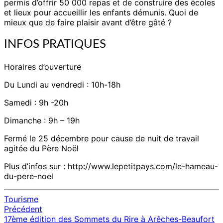
permis d’offrir 50 000 repas et de construire des écoles
et lieux pour accueillir les enfants démunis. Quoi de
mieux que de faire plaisir avant d’être gâté ?
INFOS PRATIQUES
Horaires d’ouverture
Du Lundi au vendredi : 10h-18h
Samedi : 9h -20h
Dimanche : 9h – 19h
Fermé le 25 décembre pour cause de nuit de travail
agitée du Père Noël
Plus d’infos sur : http://www.lepetitpays.com/le-hameau-
du-pere-noel
Tourisme
Précédent
Navigation
17ème édition des Sommets du Rire à Arêches-Beaufort