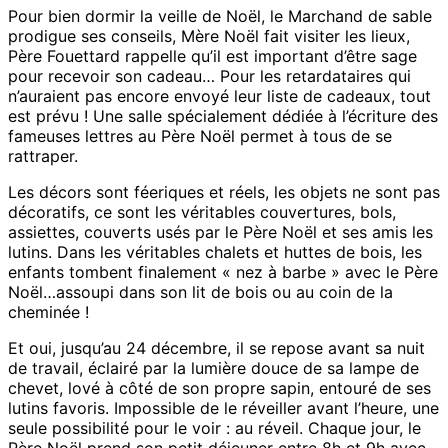
Pour bien dormir la veille de Noël, le Marchand de sable
prodigue ses conseils, Mère Noël fait visiter les lieux,
Père Fouettard rappelle qu’il est important d’être sage
pour recevoir son cadeau… Pour les retardataires qui
n’auraient pas encore envoyé leur liste de cadeaux, tout
est prévu ! Une salle spécialement dédiée à l’écriture des
fameuses lettres au Père Noël permet à tous de se
rattraper.
Les décors sont féeriques et réels, les objets ne sont pas
décoratifs, ce sont les véritables couvertures, bols,
assiettes, couverts usés par le Père Noël et ses amis les
lutins. Dans les véritables chalets et huttes de bois, les
enfants tombent finalement « nez à barbe » avec le Père
Noël…assoupi dans son lit de bois ou au coin de la
cheminée !
Et oui, jusqu’au 24 décembre, il se repose avant sa nuit
de travail, éclairé par la lumière douce de sa lampe de
chevet, lové à côté de son propre sapin, entouré de ses
lutins favoris. Impossible de le réveiller avant l’heure, une
seule possibilité pour le voir : au réveil. Chaque jour, le
Père Noël prend son petit déjeuner entre 8h et 9h avec