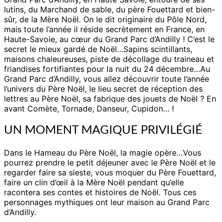
dites
lutins, du Marchand de sable, du père Fouettard et bien-
pas,
sûr, de la Mère Noël. On le dit originaire du Pôle Nord,
c’est
mais toute l’année il réside secrètement en France, en
un
Haute-Savoie, au cœur du Grand Parc d’Andilly ! C’est le
secret…)
secret le mieux gardé de Noël…Sapins scintillants,
maisons chaleureuses, piste de décollage du traineau et
friandises fortifiantes pour la nuit du 24 décembre…Au
Grand Parc d’Andilly, vous allez découvrir toute l’année
l’univers du Père Noël, le lieu secret de réception des
lettres au Père Noël, sa fabrique des jouets de Noël ? En
avant Comète, Tornade, Danseur, Cupidon… !
UN MOMENT MAGIQUE PRIVILÉGIÉ
Dans le Hameau du Père Noël, la magie opère…Vous
pourrez prendre le petit déjeuner avec le Père Noël et le
regarder faire sa sieste, vous moquer du Père Fouettard,
faire un clin d’œil à la Mère Noël pendant qu’elle
racontera ses contes et histoires de Noël. Tous ces
personnages mythiques ont leur maison au Grand Parc
d’Andilly.