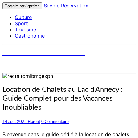
Savoie Réservation
Toggle navigation
Culture
Sport
Tourisme
Gastronomie
Savoie Réservation
Découvrez nos hébergements en Savoie
et réservez en ligne !
Location
Location de Chalets au Lac d’Annecy :
de
Guide Complet pour des Vacances
Chalets
au
Inoubliables
Lac
d’Annecy
Commentaires
14 août 2025
Florent
0 Commentaire
:
Guide
Bienvenue dans le guide dédié à la location de chalets
Complet