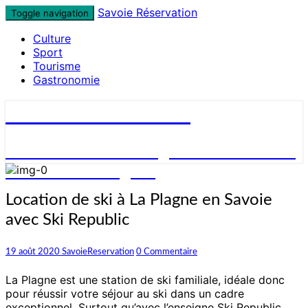
Skip
Savoie Réservation
Toggle navigation
to
Culture
content
Sport
Tourisme
Gastronomie
Savoie Réservation
Découvrez nos hébergements en Savoie
et réservez en ligne !
Location
Location de ski à La Plagne en Savoie
de
avec Ski Republic
ski
à
La
Commentaires
19 août 2020
SavoieReservation
0 Commentaire
Plagne
en
La Plagne est une station de ski familiale, idéale donc
Savoie
pour réussir votre séjour au ski dans un cadre
avec
exceptionnel. Surtout qu’avec l’enseigne Ski Republic,