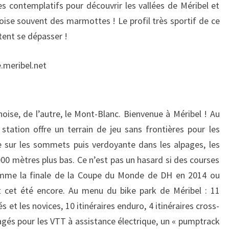
es contemplatifs pour découvrir les vallées de Méribel et
roise souvent des marmottes ! Le profil très sportif de ce
tent se dépasser !
.meribel.net
noise, de l’autre, le Mont-Blanc. Bienvenue à Méribel ! Au
tation offre un terrain de jeu sans frontières pour les
e sur les sommets puis verdoyante dans les alpages, les
 000 mètres plus bas. Ce n’est pas un hasard si des courses
omme la finale de la Coupe du Monde de DH en 2014 ou
t cet été encore. Au menu du bike park de Méribel : 11
 et les novices, 10 itinéraires enduro, 4 itinéraires cross-
agés pour les VTT à assistance électrique, un « pumptrack