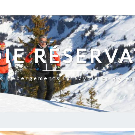
IE RÉSERV
s Hébergements En Savoie Et Réserv