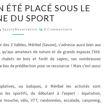
MÉRIBEL
N ÉTÉ PLACÉ SOUS LE
:
NE DU SPORT
UN
ÉTÉ
Commentaires
PLACÉ
SavoieReservation
0 Commentaire
SOUS
LE
 des 3 Vallées, Méribel (Savoie), s’adresse aussi bien aux
SIGNE
r, qu’aux amateurs de nature et de grands espaces l’été.
DU
 chalets en bois et forêt de sapins, ses nombreuses
SPORT
e lieu de prédilection pour se ressourcer ! Mais c’est aussi
mplatives, ou ludiques, à Méribel les activités sont
 les sportifs, du débutant à l’expert : équitation,
la mouche, vélo, VTT, randonnées, escalade, canyoning,