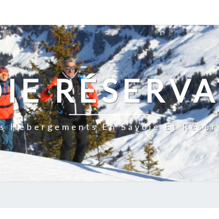
IE RÉSERV
s Hébergements En Savoie Et Réserv