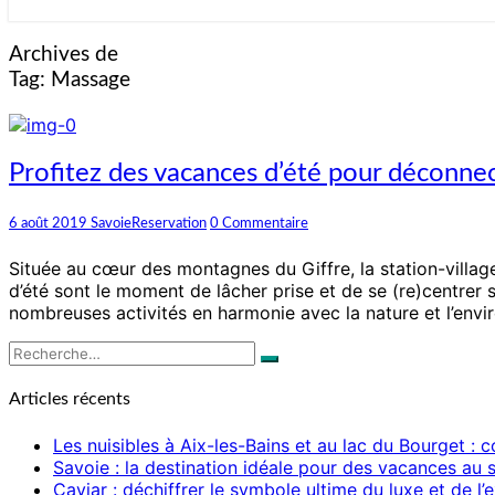
Archives de
Tag:
Massage
Profitez
Profitez des vacances d’été pour déconne
des
vacances
Commentaires
6 août 2019
SavoieReservation
0 Commentaire
d’été
pour
Située au cœur des montagnes du Giffre, la station-village
déconnecter
d’été sont le moment de lâcher prise et de se (re)centrer
à
nombreuses activités en harmonie avec la nature et l’env
Samoëns
Rechercher :
Recherche
Articles récents
Les nuisibles à Aix-les-Bains et au lac du Bourget :
Savoie : la destination idéale pour des vacances au s
Caviar : déchiffrer le symbole ultime du luxe et de 