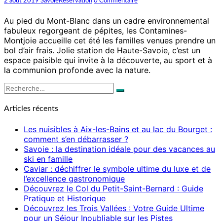
été
2 août 2019
SavoieReservation
0 Commentaire
qui
pétille
Au pied du Mont-Blanc dans un cadre environnemental
aux
fabuleux regorgeant de pépites, les Contamines-
Contamines-
Montjoie accueille cet été les familles venues prendre un
Montjoie
bol d’air frais. Jolie station de Haute-Savoie, c’est un
!
espace paisible qui invite à la découverte, au sport et à
la communion profonde avec la nature.
Rechercher :
Recherche
Articles récents
Les nuisibles à Aix-les-Bains et au lac du Bourget :
comment s’en débarrasser ?
Savoie : la destination idéale pour des vacances au
ski en famille
Caviar : déchiffrer le symbole ultime du luxe et de
l’excellence gastronomique
Découvrez le Col du Petit-Saint-Bernard : Guide
Pratique et Historique
Découvrez les Trois Vallées : Votre Guide Ultime
pour un Séjour Inoubliable sur les Pistes