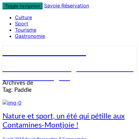
Skip
Savoie Réservation
Toggle navigation
to
Culture
content
Sport
Tourisme
Gastronomie
Savoie Réservation
Découvrez nos hébergements en Savoie
et réservez en ligne !
Archives de
Tag:
Paddle
Nature
Nature et sport, un été qui pétille aux
et
Contamines-Montjoie !
sport,
un
Commentaires