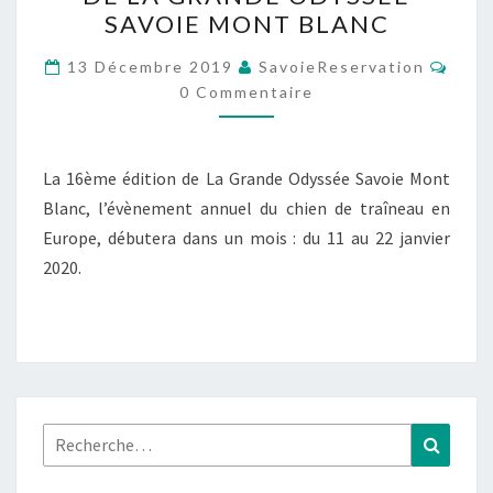
AVANT
SAVOIE MONT BLANC
LE
DÉPART
Comm
13 Décembre 2019
SavoieReservation
DE
0 Commentaire
LA
GRANDE
La 16ème édition de La Grande Odyssée Savoie Mont
ODYSSÉE
Blanc, l’évènement annuel du chien de traîneau en
SAVOIE
Europe, débutera dans un mois : du 11 au 22 janvier
MONT
2020.
BLANC
Rechercher :
Recher