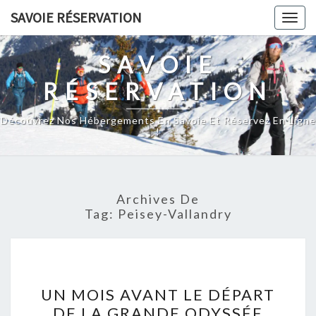
Skip
SAVOIE RÉSERVATION
Togg
to
navig
content
SAVOIE
RÉSERVATION
Découvrez Nos Hébergements En Savoie Et Réservez En Ligne
!
Archives De
Tag:
Peisey-Vallandry
UN
UN MOIS AVANT LE DÉPART
MOIS
DE LA GRANDE ODYSSÉE