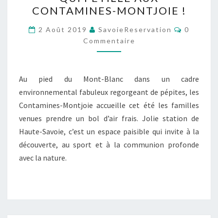
SPORT,
CONTAMINES-MONTJOIE !
UN
ÉTÉ
Comment
2 Août 2019
SavoieReservation
0
QUI
Commentaire
PÉTILLE
AUX
Au pied du Mont-Blanc dans un cadre
CONTAMINES-
environnemental fabuleux regorgeant de pépites, les
MONTJOIE
Contamines-Montjoie accueille cet été les familles
!
venues prendre un bol d’air frais. Jolie station de
Haute-Savoie, c’est un espace paisible qui invite à la
découverte, au sport et à la communion profonde
avec la nature.