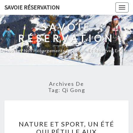
Skip
SAVOIE RÉSERVATION
Togg
to
navig
content
SAVOIE
RÉSERVATION
Découvrez Nos Hébergements En Savoie Et Réservez En Ligne
!
Archives De
Tag:
Qi Gong
NATURE
NATURE ET SPORT, UN ÉTÉ
ET
QUI PÉTILLE AUX