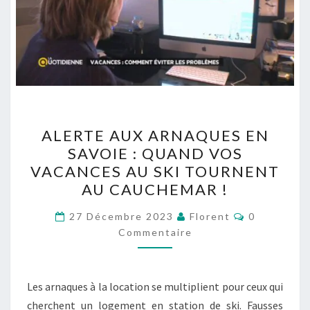
ALERTE
ALERTE AUX ARNAQUES EN
AUX
SAVOIE : QUAND VOS
ARNAQUES
VACANCES AU SKI TOURNENT
EN
AU CAUCHEMAR !
SAVOIE
Commentai
:
27 Décembre 2023
Florent
0
Commentaire
QUAND
VOS
VACANCES
Les arnaques à la location se multiplient pour ceux qui
AU
cherchent un logement en station de ski. Fausses
SKI