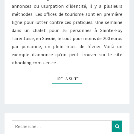
annonces ou usurpation d’identité, il y a plusieurs
TOURNENT
méthodes. Les offices de tourisme sont en première
AU
ligne pour lutter contre ces pratiques. Une semaine
CAUCHEMAR
dans un chalet pour 16 personnes à Sainte-Foy
!
Tarentaise, en Savoie, le tout pour moins de 200 euros
par personne, en plein mois de février. Voilà un
exemple d’annonce qu’on peut trouver sur le site
« booking.com » en ce…
LIRE LA SUITE
LIRE LA SUITE
Rechercher :
Recher