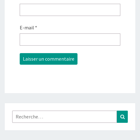
E-mail
*
Rechercher :
Recher