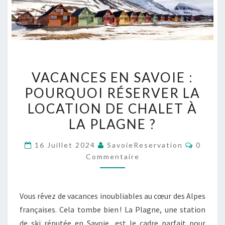
VACANCES
VACANCES EN SAVOIE :
EN
POURQUOI RÉSERVER LA
SAVOIE :
LOCATION DE CHALET À
POURQUOI
RÉSERVER
LA PLAGNE ?
LA
Commen
16 Juillet 2024
SavoieReservation
0
LOCATION
Commentaire
DE
CHALET
À
Vous rêvez de vacances inoubliables au cœur des Alpes
LA
françaises. Cela tombe bien ! La Plagne, une station
PLAGNE ?
de ski réputée en Savoie, est le cadre parfait pour