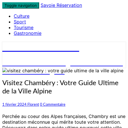
Skip
Savoie Réservation
Toggle navigation
to
Culture
content
Sport
Tourisme
Gastronomie
Savoie Réservation
Découvrez nos hébergements en Savoie
et réservez en ligne !
Visitez
Visitez Chambéry : Votre Guide Ultime
Chambéry
de la Ville Alpine
:
Votre
Guide
Commentaires
1 février 2024
Florent
0 Commentaire
Ultime
de
Perchée au coeur des Alpes françaises, Chambry est une
la
destination méconnue qui mérite toute votre attention.
Ville
Découvrez dans notre guide ultime pourquoi cette ville