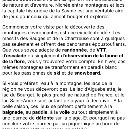
de nature et d’aventure. Nichée entre montagnes et lacs,
la capitale historique de la Savoie est une véritable aire
de jeux pour ceux qui aiment bouger et explorer.
Commencer votre visite par la découverte des
montagnes environnantes est une excellente idée. Les
massifs des Bauges et de la Chartreuse sont à quelques
pas seulement et offrent des panoramas époustouflants.
Que vous soyez adepte de
randonnée
, de
VTT
,
d’
escalade
ou simplement d’
observation de la faune et
de la flore
, vous y trouverez votre compte. En hiver, ces
mêmes montagnes se transforment en paradis blanc
pour les passionnés de
ski
et de
snowboard
.
Si vous préférez l’eau à la montagne, les lacs de la
région ne vous décevront pas. Le lac d’Aiguebelette, le
lac du Bourget, le plus grand lac naturel de France, et le
lac Saint-André sont autant de joyaux à découvrir. A la
belle saison, ces lieux se prêtent parfaitement à la
baignade
, au
paddle
, à la
voile
ou tout simplement à
une journée de
détente
sur la plage. Et pourquoi ne pas
conclure votre journée par un pique-nique au bord de