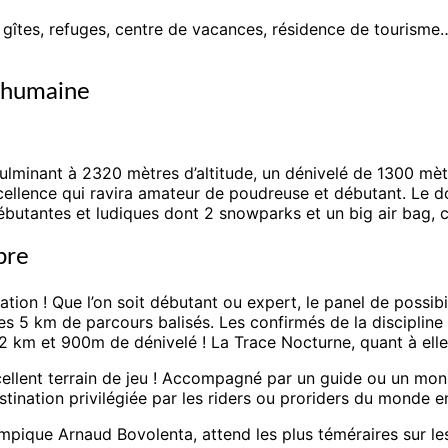
rs : gîtes, refuges, centre de vacances, résidence de touri
e humaine
lminant à 2320 mètres d’altitude, un dénivelé de 1300 mètre
cellence qui ravira amateur de poudreuse et débutant. Le d
ébutantes et ludiques dont 2 snowparks et un big air bag, c
bre
tion ! Que l’on soit débutant ou expert, le panel de possibi
les 5 km de parcours balisés. Les confirmés de la disciplin
2 km et 900m de dénivelé ! La Trace Nocturne, quant à elle 
cellent terrain de jeu ! Accompagné par un guide ou un mon
ination privilégiée par les riders ou proriders du monde en
ympique Arnaud Bovolenta, attend les plus téméraires sur le