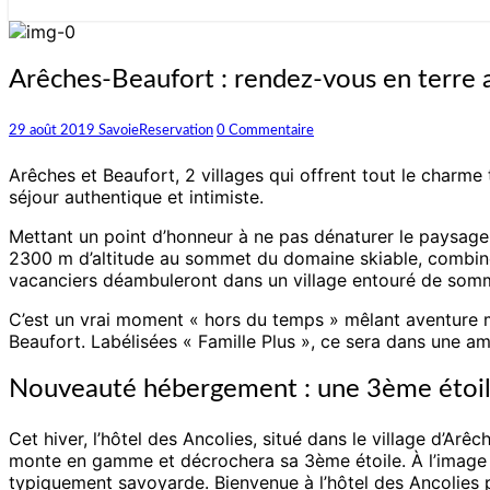
Arêches-
Arêches-Beaufort : rendez-vous en terre 
Beaufort
:
Commentaires
29 août 2019
SavoieReservation
0 Commentaire
rendez-
vous
Arêches et Beaufort, 2 villages qui offrent tout le charme 
en
séjour authentique et intimiste.
terre
authentique
Mettant un point d’honneur à ne pas dénaturer le paysage 
2300 m d’altitude au sommet du domaine skiable, combine t
vacanciers déambuleront dans un village entouré de somme
C’est un vrai moment « hors du temps » mêlant aventure mo
Beaufort. Labélisées « Famille Plus », ce sera dans une am
Nouveauté hébergement : une 3ème étoile
Cet hiver, l’hôtel des Ancolies, situé dans le village d’Arê
monte en gamme et décrochera sa 3ème étoile. À l’image d
typiquement savoyarde. Bienvenue à l’hôtel des Ancolies 