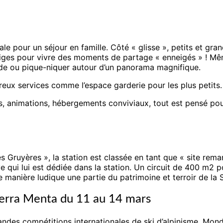
ale pour un séjour en famille. Côté « glisse », petits et gra
ges pour vivre des moments de partage « enneigés » ! Même 
ude ou pique-niquer autour d’un panorama magnifique.
reux services comme l’espace garderie pour les plus petits.
nts, animations, hébergements conviviaux, tout est pensé po
es Gruyères », la station est classée en tant que « site rema
qui lui est dédiée dans la station. Un circuit de 400 m2 p
e manière ludique une partie du patrimoine et terroir de la 
Pierra Menta du 11 au 14 mars
grandes compétitions internationales de ski d’alpinisme. M