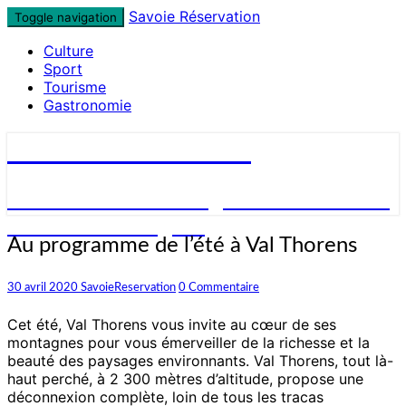
Skip
Savoie Réservation
Toggle navigation
to
Culture
content
Sport
Tourisme
Gastronomie
Savoie Réservation
Découvrez nos hébergements en Savoie
et réservez en ligne !
Au
Au programme de l’été à Val Thorens
programme
de
Commentaires
30 avril 2020
SavoieReservation
0 Commentaire
l’été
à
Cet été, Val Thorens vous invite au cœur de ses
Val
montagnes pour vous émerveiller de la richesse et la
Thorens
beauté des paysages environnants. Val Thorens, tout là-
haut perché, à 2 300 mètres d’altitude, propose une
déconnexion complète, loin de tous les tracas