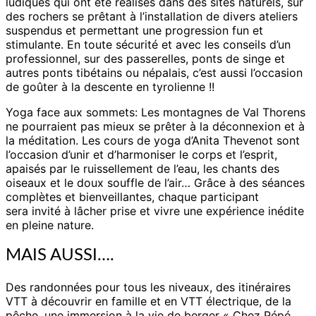
ludiques qui ont été réalisés dans des sites naturels, sur
des rochers se prêtant à l’installation de divers ateliers
suspendus et permettant une progression fun et
stimulante. En toute sécurité et avec les conseils d’un
professionnel, sur des passerelles, ponts de singe et
autres ponts tibétains ou népalais, c’est aussi l’occasion
de goûter à la descente en tyrolienne !!
Yoga face aux sommets: Les montagnes de Val Thorens
ne pourraient pas mieux se prêter à la déconnexion et à
la méditation. Les cours de yoga d’Anita Thevenot sont
l’occasion d’unir et d’harmoniser le corps et l’esprit,
apaisés par le ruissellement de l’eau, les chants des
oiseaux et le doux souffle de l’air… Grâce à des séances
complètes et bienveillantes, chaque participant
sera invité à lâcher prise et vivre une expérience inédite
en pleine nature.
MAIS AUSSI….
Des randonnées pour tous les niveaux, des itinéraires
VTT à découvrir en famille et en VTT électrique, de la
pêche, une immersion à la vie de berger « Chez Pépé