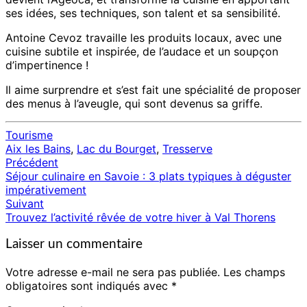
ses idées, ses techniques, son talent et sa sensibilité.
Antoine Cevoz travaille les produits locaux, avec une
cuisine subtile et inspirée, de l’audace et un soupçon
d’impertinence !
Il aime surprendre et s’est fait une spécialité de proposer
des menus à l’aveugle, qui sont devenus sa griffe.
Tourisme
Aix les Bains
,
Lac du Bourget
,
Tresserve
Précédent
Navigation
Séjour culinaire en Savoie : 3 plats typiques à déguster
d'article
impérativement
Suivant
Trouvez l’activité rêvée de votre hiver à Val Thorens
Laisser un commentaire
Votre adresse e-mail ne sera pas publiée.
Les champs
obligatoires sont indiqués avec
*