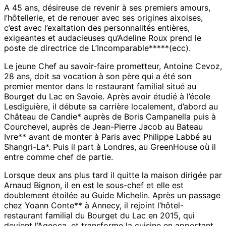
A 45 ans, désireuse de revenir à ses premiers amours,
l’hôtellerie, et de renouer avec ses origines aixoises,
c’est avec l’exaltation des personnalités entières,
exigeantes et audacieuses qu’Adeline Roux prend le
poste de directrice de L’Incomparable*****(ecc).
Le jeune Chef au savoir-faire prometteur, Antoine Cevoz,
28 ans, doit sa vocation à son père qui a été son
premier mentor dans le restaurant familial situé au
Bourget du Lac en Savoie. Après avoir étudié à l’école
Lesdiguière, il débute sa carrière localement, d’abord au
Château de Candie* auprès de Boris Campanella puis à
Courchevel, auprès de Jean-Pierre Jacob au Bateau
Ivre** avant de monter à Paris avec Philippe Labbé au
Shangri-La*. Puis il part à Londres, au GreenHouse où il
entre comme chef de partie.
Lorsque deux ans plus tard il quitte la maison dirigée par
Arnaud Bignon, il en est le sous-chef et elle est
doublement étoilée au Guide Michelin. Après un passage
chez Yoann Conte** à Annecy, il rejoint l’hôtel-
restaurant familial du Bourget du Lac en 2015, qui
devient l’Ageoca, et transforme la cuisine en apportant