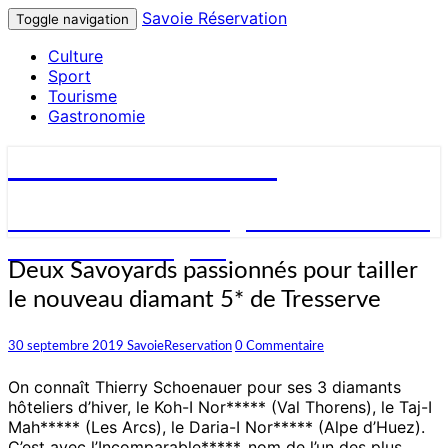
Savoie Réservation
Toggle navigation
Culture
Sport
Tourisme
Gastronomie
Savoie Réservation
Découvrez nos hébergements en Savoie
et réservez en ligne !
Deux
Deux Savoyards passionnés pour tailler
Savoyards
le nouveau diamant 5* de Tresserve
passionnés
pour
tailler
Commentaires
30 septembre 2019
SavoieReservation
0 Commentaire
le
nouveau
On connaît Thierry Schoenauer pour ses 3 diamants
diamant
hôteliers d’hiver, le Koh-I Nor***** (Val Thorens), le Taj-I
5*
Mah***** (Les Arcs), le Daria-I Nor***** (Alpe d’Huez).
de
C’est avec l’Incomparable*****, nom de l’un des plus