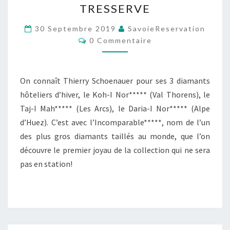
TRESSERVE
TAILLER
LE
30 Septembre 2019
SavoieReservation
Commentaires
0 Commentaire
NOUVEAU
DIAMANT
5*
On connaît Thierry Schoenauer pour ses 3 diamants
DE
hôteliers d’hiver, le Koh-I Nor***** (Val Thorens), le
TRESSERVE
Taj-I Mah***** (Les Arcs), le Daria-I Nor***** (Alpe
d’Huez). C’est avec l’Incomparable*****, nom de l’un
des plus gros diamants taillés au monde, que l’on
découvre le premier joyau de la collection qui ne sera
pas en station!