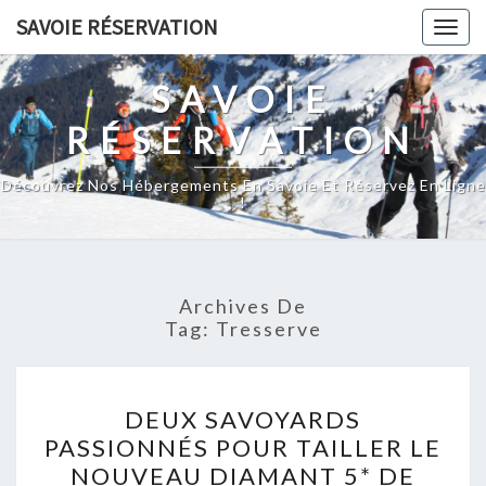
Skip
SAVOIE RÉSERVATION
Togg
to
navig
content
SAVOIE
RÉSERVATION
Découvrez Nos Hébergements En Savoie Et Réservez En Ligne
!
Archives De
Tag:
Tresserve
DEUX
DEUX SAVOYARDS
SAVOYARDS
PASSIONNÉS POUR TAILLER LE
PASSIONNÉS
NOUVEAU DIAMANT 5* DE
POUR