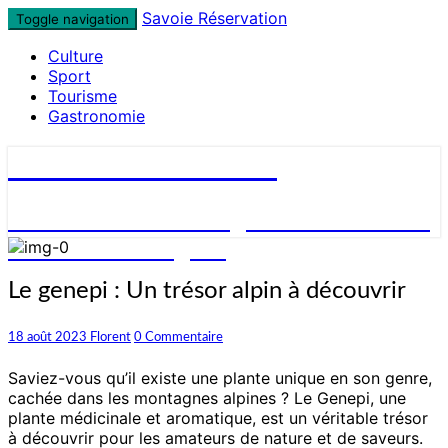
Skip
Savoie Réservation
Toggle navigation
to
Culture
content
Sport
Tourisme
Gastronomie
Savoie Réservation
Découvrez nos hébergements en Savoie
et réservez en ligne !
Le
Le genepi : Un trésor alpin à découvrir
genepi
:
Commentaires
18 août 2023
Florent
0 Commentaire
Un
trésor
Saviez-vous qu’il existe une plante unique en son genre,
alpin
cachée dans les montagnes alpines ? Le Genepi, une
à
plante médicinale et aromatique, est un véritable trésor
découvrir
à découvrir pour les amateurs de nature et de saveurs.