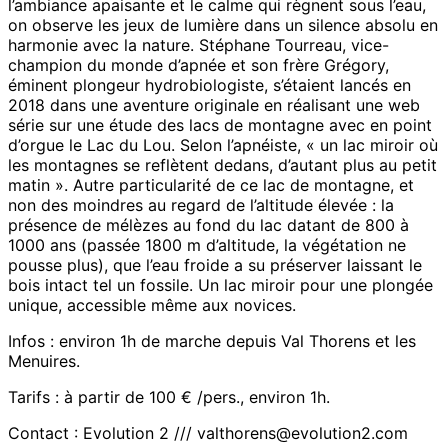
l’ambiance apaisante et le calme qui règnent sous l’eau,
on observe les jeux de lumière dans un silence absolu en
harmonie avec la nature. Stéphane Tourreau, vice-
champion du monde d’apnée et son frère Grégory,
éminent plongeur hydrobiologiste, s’étaient lancés en
2018 dans une aventure originale en réalisant une web
série sur une étude des lacs de montagne avec en point
d’orgue le Lac du Lou. Selon l’apnéiste, « un lac miroir où
les montagnes se reflètent dedans, d’autant plus au petit
matin ». Autre particularité de ce lac de montagne, et
non des moindres au regard de l’altitude élevée : la
présence de mélèzes au fond du lac datant de 800 à
1000 ans (passée 1800 m d’altitude, la végétation ne
pousse plus), que l’eau froide a su préserver laissant le
bois intact tel un fossile. Un lac miroir pour une plongée
unique, accessible même aux novices.
Infos : environ 1h de marche depuis Val Thorens et les
Menuires.
Tarifs : à partir de 100 € /pers., environ 1h.
Contact : Evolution 2 ///
valthorens@evolution2.com