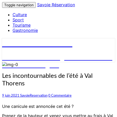
Savoie Réservation
Toggle navigation
Culture
Sport
Tourisme
Gastronomie
Savoie Réservation
Découvrez nos hébergements en Savoie
et réservez en ligne !
Les
Les incontournables de l’été à Val
incontournables
Thorens
de
l’été
à
Commentaires
9 juin 2021
SavoieReservation
0 Commentaire
Val
Thorens
Une canicule est annoncée cet été ?
Prenez de la hauteur et venez vous mettre au frais à Val