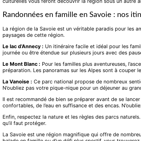
culturelles vous feront découvrir la région sous un autre a
Randonnées en famille en Savoie : nos iti
La région de la Savoie est un véritable paradis pour les a
paysages de cette région.
Le lac d’Annecy :
Un itinéraire facile et idéal pour les fa
journée ou être étendue sur plusieurs jours avec des pau
Le Mont Blanc :
Pour les familles plus aventureuses, l’asc
préparation. Les panoramas sur les Alpes sont à couper le
La Vanoise :
Ce parc national propose de nombreux sentier
N’oubliez pas votre pique-nique pour un déjeuner au grand
Il est recommandé de bien se préparer avant de se lancer
confortables, de l’eau en suffisance et des encas. N’oubli
Enfin, respectez la nature et les règles des parcs naturels
qu’il faut protéger.
La Savoie est une région magnifique qui offre de nombreus
balade en famille ou d’un défi plus sportif, vous trouvere