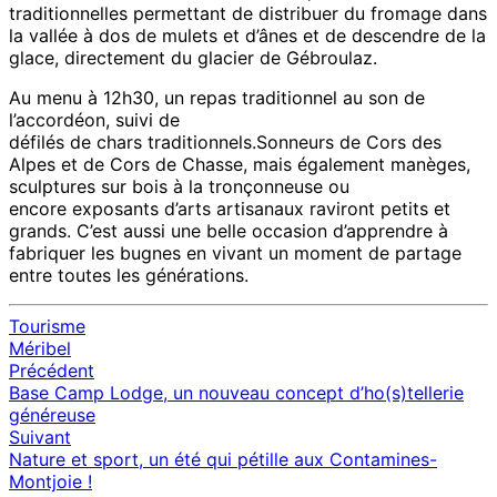
traditionnelles permettant de distribuer du fromage dans
la vallée à dos de mulets et d’ânes et de descendre de la
glace, directement du glacier de Gébroulaz.
Au menu à 12h30, un repas traditionnel au son de
l’accordéon, suivi de
défilés de chars traditionnels.Sonneurs de Cors des
Alpes et de Cors de Chasse, mais également manèges,
sculptures sur bois à la tronçonneuse ou
encore exposants d’arts artisanaux raviront petits et
grands. C’est aussi une belle occasion d’apprendre à
fabriquer les bugnes en vivant un moment de partage
entre toutes les générations.
Tourisme
Méribel
Précédent
Navigation
Base Camp Lodge, un nouveau concept d’ho(s)tellerie
d'article
généreuse
Suivant
Nature et sport, un été qui pétille aux Contamines-
Montjoie !