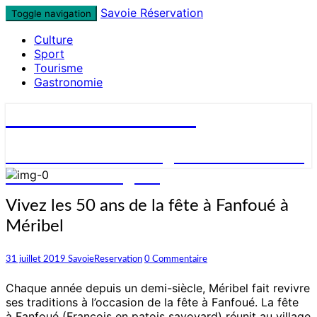
Skip
Savoie Réservation
Toggle navigation
to
Culture
content
Sport
Tourisme
Gastronomie
Savoie Réservation
Découvrez nos hébergements en Savoie
et réservez en ligne !
Vivez
Vivez les 50 ans de la fête à Fanfoué à
les
Méribel
50
ans
de
Commentaires
31 juillet 2019
SavoieReservation
0 Commentaire
la
fête
Chaque année depuis un demi-siècle, Méribel fait revivre
à
ses traditions à l’occasion de la fête à Fanfoué. La fête
Fanfoué
à Fanfoué (François en patois savoyard) réunit au village