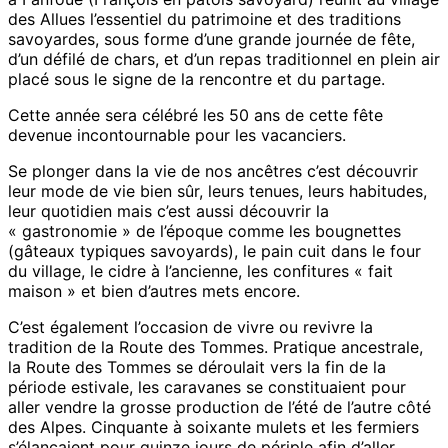
à
des Allues l’essentiel du patrimoine et des traditions
Méribel
savoyardes, sous forme d’une grande journée de fête,
d’un défilé de chars, et d’un repas traditionnel en plein air
placé sous le signe de la rencontre et du partage.
Cette année sera célébré les 50 ans de cette fête
devenue incontournable pour les vacanciers.
Se plonger dans la vie de nos ancêtres c’est découvrir
leur mode de vie bien sûr, leurs tenues, leurs habitudes,
leur quotidien mais c’est aussi découvrir la
« gastronomie » de l’époque comme les bougnettes
(gâteaux typiques savoyards), le pain cuit dans le four
du village, le cidre à l’ancienne, les confitures « fait
maison » et bien d’autres mets encore.
C’est également l’occasion de vivre ou revivre la
tradition de la Route des Tommes. Pratique ancestrale,
la Route des Tommes se déroulait vers la fin de la
période estivale, les caravanes se constituaient pour
aller vendre la grosse production de l’été de l’autre côté
des Alpes. Cinquante à soixante mulets et les fermiers
s’élançaient pour quinze jours de périple afin d’aller